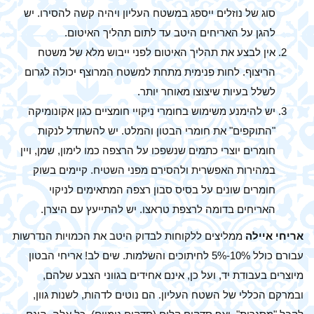
סוג של נוזלים ייספג במשטח העליון ויהיה קשה להסירו. יש
להגן על האריחים היטב עד לתום תהליך האיטום.
אין לבצע את תהליך האיטום לפני ייבוש מלא של משטח
הריצוף. לחות פנימית מתחת למשטח המרוצף יכולה לגרום
לשלל בעיות שיצוצו מאוחר יותר.
יש להימנע משימוש בחומרי ניקויי חומציים כגון אקונומיקה
"התוקפים" את חומרי הבטון והמלט. יש להשתדל לנקות
חומרים יוצרי כתמים שנשפכו על הרצפה כמו לימון, שמן, ויין
במהירות האפשרית ולהסירם מפני השטיח. קיימים בשוק
חומרים שונים על בסיס סבון רצפה המתאימים לניקוי
האריחים בדומה לרצפת טראצו. יש להתייעץ עם היצרן.
אריחי איילה
ממליצים ללקוחות לבדוק היטב את הכמויות הנדרשות
עבורם כולל 10%-5% לחיתוכים והשלמות. שים לב! אריחי הבטון
מיוצרים בעבודת יד, ועל כן, אינם אחידים בגווני הצבע שלהם,
ובמרקם הכללי של השטח העליון. הם נוטים לדהות, לשנות גוון,