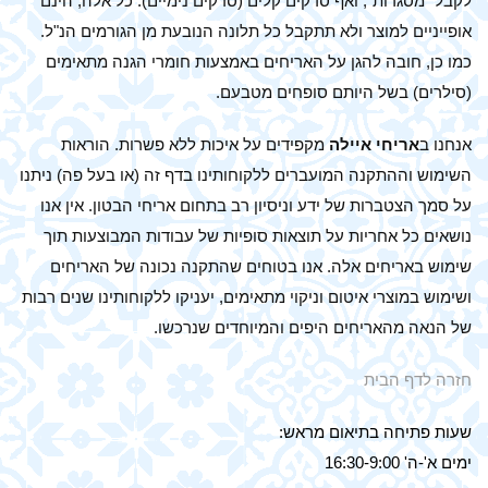
לקבל "מסגרות", ואף סדקים קלים (סדקים נימיים). כל אלה, הינם
אופייניים למוצר ולא תתקבל כל תלונה הנובעת מן הגורמים הנ"ל.
כמו כן, חובה להגן על האריחים באמצעות חומרי הגנה מתאימים
(סילרים) בשל היותם סופחים מטבעם.
אנחנו ב
אריחי איילה
מקפידים על איכות ללא פשרות. הוראות
השימוש וההתקנה המועברים ללקוחותינו בדף זה (או בעל פה) ניתנו
על סמך הצטברות של ידע וניסיון רב בתחום אריחי הבטון. אין אנו
נושאים כל אחריות על תוצאות סופיות של עבודות המבוצעות תוך
שימוש באריחים אלה. אנו בטוחים שהתקנה נכונה של האריחים
ושימוש במוצרי איטום וניקוי מתאימים, יעניקו ללקוחותינו שנים רבות
של הנאה מהאריחים היפים והמיוחדים שנרכשו.
חזרה לדף הבית
שעות פתיחה בתיאום מראש:
ימים א'-ה' 16:30-9:00