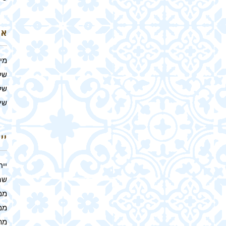
אר
מי
של
של
שיל
יי
ייח
שהם
ממ
ממ
מת