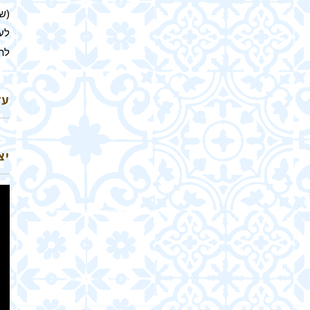
(שר
לע
לת
עד
יצ