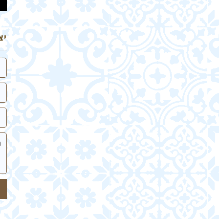
יצ
שם
אי
טלפ
הה
של