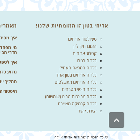
אריחי בטון זו המומחיות שלנו!
מאמרים
איך מסיר
סימולטור אריחים
הזמנה און ליין
מי מפחד מ
חדרי הבי
קטלוג אריחים
גלריה רטרו
איך לטפל 
גלריה המראה העתיק
מדוע כדא
גלריה אריחים בגוון אחד
תהליך ייצ
גלריה אריחים מתובלטים
גלריה חיפוי מטבחים
היסטוריה
גלריה מרצפות טרצו (שומשום)
גלריה קרמיקה מצויירת
יצירת קשר
גלילה
לראש
העמוד
© כל הזכויות שמורות אריחי איילה