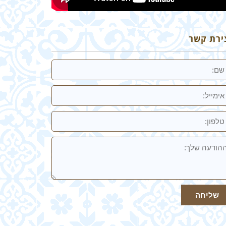
ירת קשר
מייל
ון:
ודעה
ך
שליחה