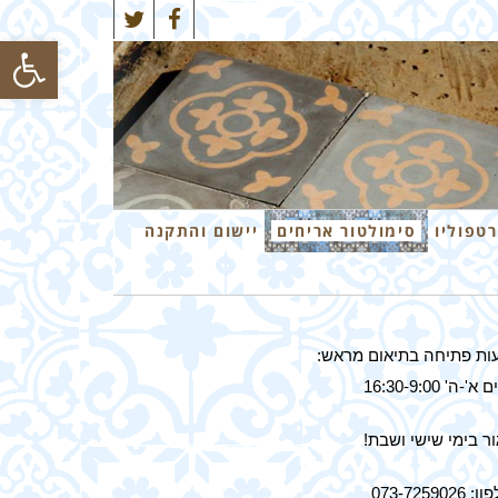
Twitter
Facebook
פתח סרגל
רטפוליו
סימולטור אריחים
יישום והתקנה
ות פתיחה בתיאום מראש:
א'-ה' 16:30-9:00
ר בימי שישי ושבת!
 073-7259026