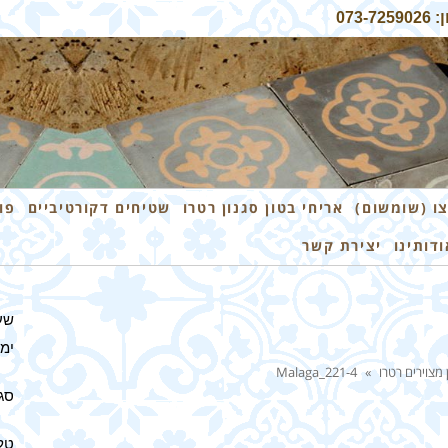
07
ו (שומשום)
אריחי בטון סגנון רטרו
שטיחים דקורטיביים
פו
ודותינו
יצירת קשר
שע
ימים 
 מצוירים רטרו
»
Malaga_221-4
סגו
טלפון: