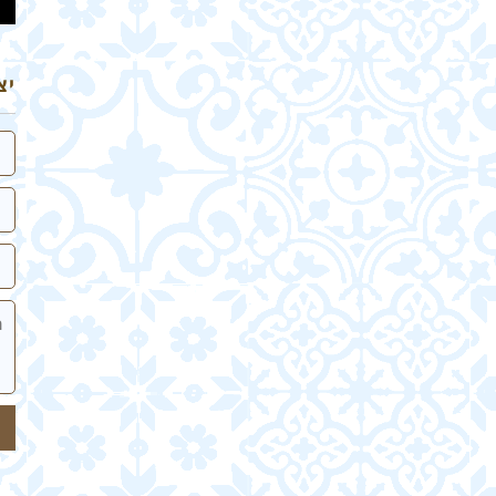
יצ
שם
אי
טלפ
הה
של