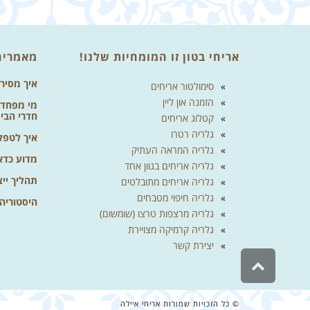
אריחי בטון זו המומחיות שלנו!
מאמרים
איך מסיר
סימולטור אריחים
הזמנה און ליין
מי מפחד מ
חדרי הבי
קטלוג אריחים
גלריה רטרו
איך לטפל 
גלריה המראה העתיק
מדוע כדא
גלריה אריחים בגוון אחד
תהליך ייצ
גלריה אריחים מתובלטים
גלריה חיפוי מטבחים
היסטוריה
גלריה מרצפות טרצו (שומשום)
גלריה קרמיקה מצויירת
גלילה
יצירת קשר
לראש
העמוד