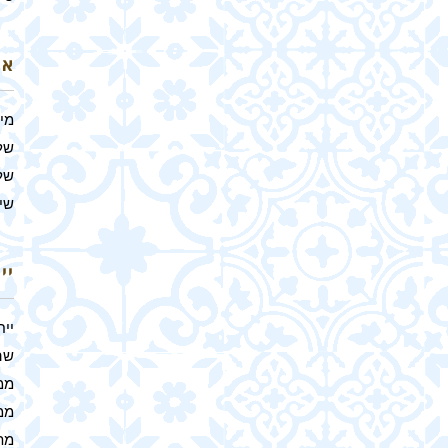
אר
מי
של
של
שיל
יי
ייח
שהם
ממ
ממ
מת