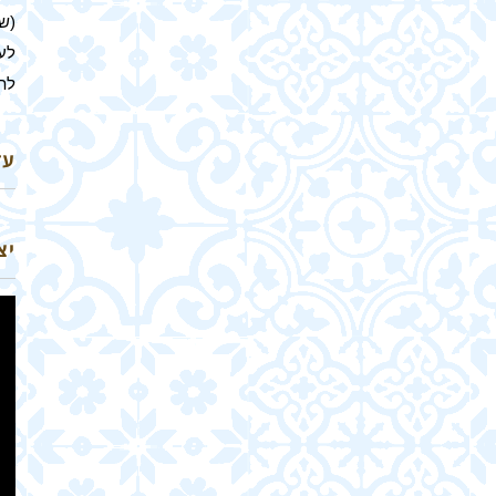
(שר
לע
לת
עד
אי
יצ