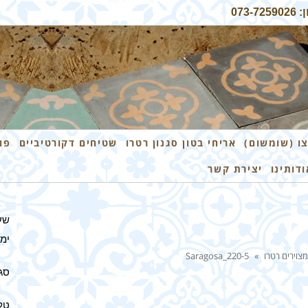
07
ו (שומשום)
אריחי בטון סגנון רטרו
שטיחים דקורטיביים
פו
ודותינו
יצירת קשר
שע
ימים 
מצוירים רטרו
»
Saragosa_220-5
סגו
טלפון: