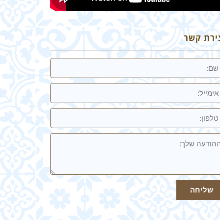
ירת קשר
מייל
ון:
ודעה
ך
שליחה