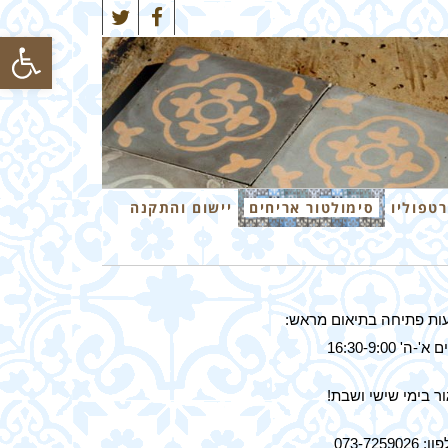
Twitter
Facebook
פתח סרגל
רטפוליו
סימולטור אריחים
יישום והתקנה
ות פתיחה בתיאום מראש:
א'-ה' 16:30-9:00
ר בימי שישי ושבת!
 073-7259026