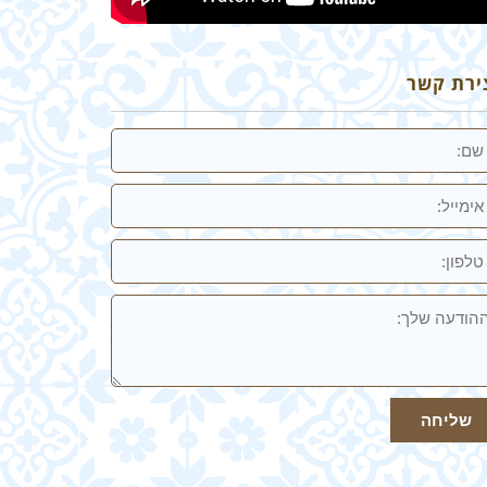
ירת קשר
מייל
ון:
ודעה
ך
שליחה