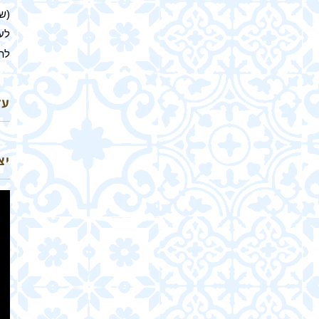
(שר
לע
לת
עד
יצ