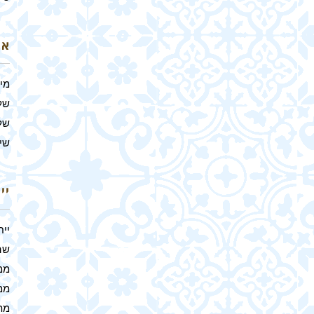
אר
מי
של
של
שיל
יי
ייח
שהם
ממ
ממ
מת