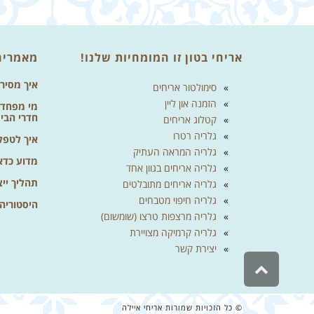
אריחי בטון זו המומחיות שלנו!
מאמרים
איך מסיר
סימולטור אריחים
הזמנה און ליין
מי מפחד מ
חדרי הבי
קטלוג אריחים
גלריה רטרו
איך לטפל 
גלריה המראה העתיק
מדוע כדא
גלריה אריחים בגוון אחד
תהליך ייצ
גלריה אריחים מתובלטים
גלריה חיפוי מטבחים
היסטוריה
גלריה מרצפות טרצו (שומשום)
גלריה קרמיקה מצויירת
יצירת קשר
גלילה
לראש
העמוד
© כל הזכויות שמורות אריחי איילה