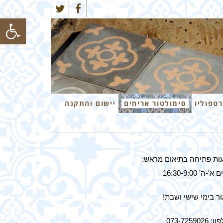
Twitter
Facebook
פתח סרגל
רטפוליו
סימולטור אריחים
יישום והתקנה
ות פתיחה בתיאום מראש:
א'-ה' 16:30-9:00
ר בימי שישי ושבת!
 073-7259026