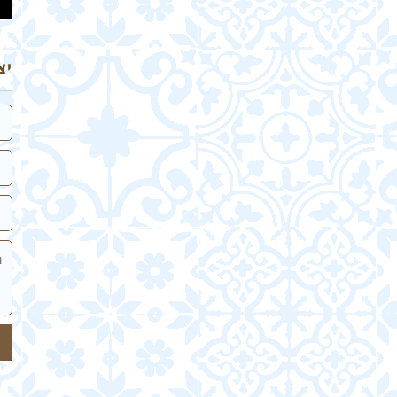
יצ
שם
אי
טלפ
הה
של