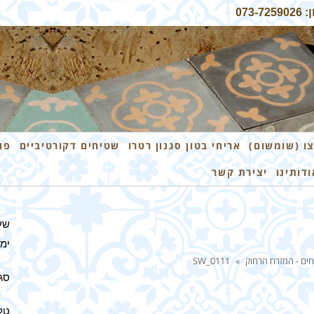
07
ו (שומשום)
אריחי בטון סגנון רטרו
שטיחים דקורטיביים
פו
ודותינו
יצירת קשר
שע
ימים 
חים - המזרח הרחוק
»
SW_0111
סגו
טלפון: