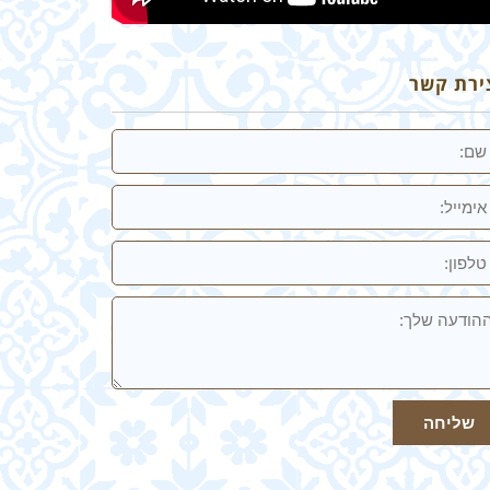
ירת קשר
מייל
ון:
ודעה
ך
שליחה