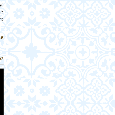
(שר
לע
לת
עד
יצ