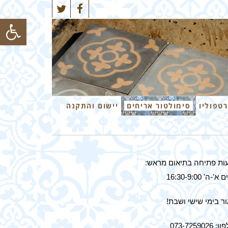
Twitter
Facebook
פתח סרגל
רטפוליו
סימולטור אריחים
יישום והתקנה
ות פתיחה בתיאום מראש:
א'-ה' 16:30-9:00
ר בימי שישי ושבת!
 073-7259026