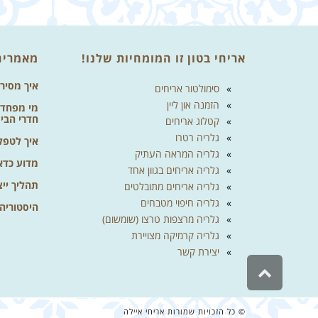
אריחי בטון זו המומחיות שלנו!
מאמרים
איך מסיר
סימולטור אריחים
הזמנה און ליין
מי מפחד מ
חדרי הבי
קטלוג אריחים
גלריה רטרו
איך לטפל 
גלריה המראה העתיק
מדוע כדא
גלריה אריחים בגוון אחד
תהליך ייצ
גלריה אריחים מתובלטים
גלריה חיפוי מטבחים
היסטוריה
גלריה מרצפות טרצו (שומשום)
גלריה קרמיקה מצויירת
יצירת קשר
גלילה
לראש
העמוד
© כל הזכויות שמורות אריחי איילה