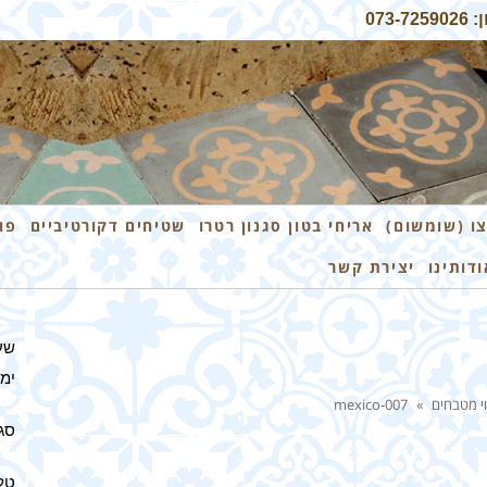
07
ו (שומשום)
אריחי בטון סגנון רטרו
שטיחים דקורטיביים
פו
ודותינו
יצירת קשר
שע
ימים 
י מטבחים
»
mexico-007
סגו
טלפון: