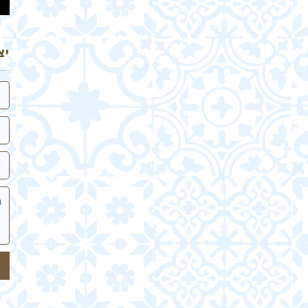
יצ
שם
אי
טלפ
הה
של