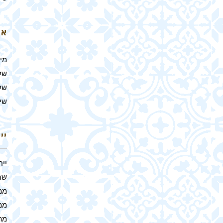
אר
מי
של
של
שיל
יי
ייח
שהם
ממ
ממ
מת