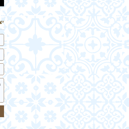
יצ
שם
אי
טלפ
הה
של