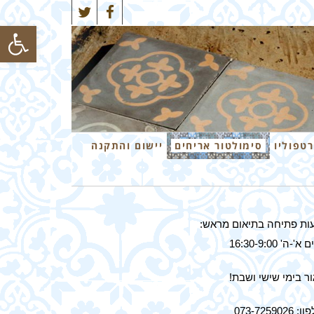
Twitter
Facebook
פתח סרגל
רטפוליו
סימולטור אריחים
יישום והתקנה
ות פתיחה בתיאום מראש:
א'-ה' 16:30-9:00
ר בימי שישי ושבת!
 073-7259026