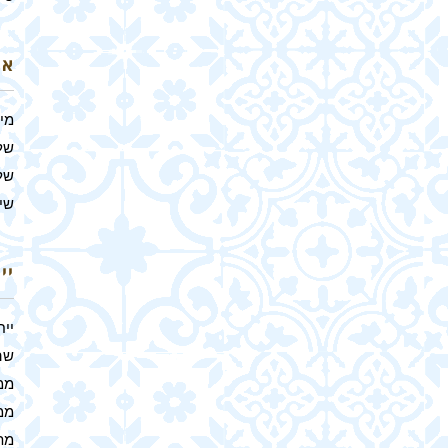
אר
מי
של
של
שיל
יי
ייח
שהם
ממ
ממ
מת