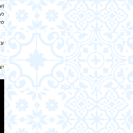
(שר
לע
לת
עד
יצ