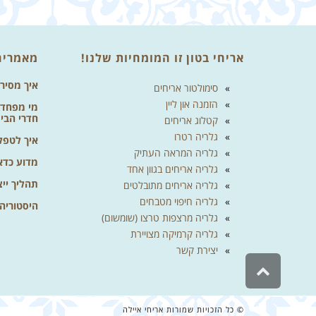
אריחי בטון זו המומחיות שלנו!
מאמרים
איך מסיר
סימולטור אריחים
הזמנה און ליין
מי מפחד מ
חדרי הבי
קטלוג אריחים
גלריה רטרו
איך לטפל 
גלריה המראה העתיק
מדוע כדא
גלריה אריחים בגוון אחד
תהליך ייצ
גלריה אריחים מתובלטים
גלריה חיפוי מטבחים
היסטוריה
גלריה מרצפות טרצו (שומשום)
גלריה קרמיקה מצויירת
יצירת קשר
גלילה
לראש
העמוד
© כל הזכויות שמורות אריחי איילה