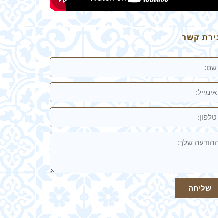
ירת קשר
מייל
ון:
ודעה
ך
שליחה