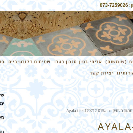
07
ו (שומשום)
אריחי בטון סגנון רטרו
שטיחים דקורטיביים
פו
ודותינו
יצירת קשר
שע
ימים 
 במראה העתיק
»
Ayala-tiles170712-015a
סגו
AYALA
טלפון: