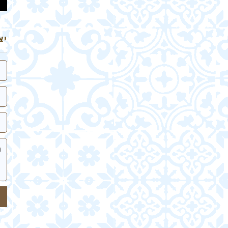
יצ
שם
אי
טלפ
הה
של