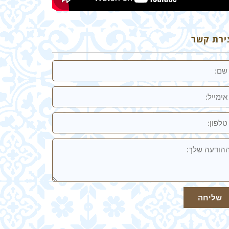
ירת קשר
מייל
ון:
ודעה
ך
שליחה