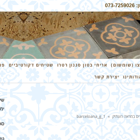
07
ו (שומשום)
אריחי בטון סגנון רטרו
שטיחים דקורטיביים
פו
ודותינו
יצירת קשר
שע
ימים 
רים במראה העתיק
»
barceloana_g_1
סגו
טלפון: