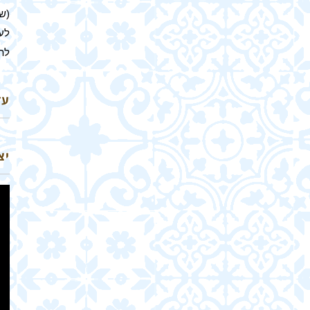
(שר
לע
לת
עד
יצ