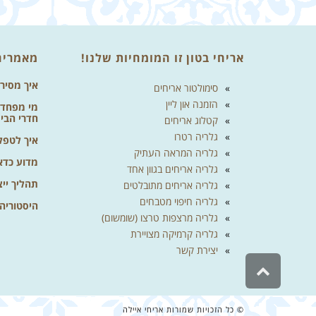
אריחי בטון זו המומחיות שלנו!
מאמרים
איך מסיר
סימולטור אריחים
הזמנה און ליין
מי מפחד מ
חדרי הבי
קטלוג אריחים
גלריה רטרו
איך לטפל 
גלריה המראה העתיק
מדוע כדא
גלריה אריחים בגוון אחד
תהליך ייצ
גלריה אריחים מתובלטים
גלריה חיפוי מטבחים
היסטוריה
גלריה מרצפות טרצו (שומשום)
גלריה קרמיקה מצויירת
יצירת קשר
גלילה
לראש
העמוד
© כל הזכויות שמורות אריחי איילה