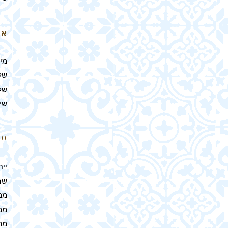
אר
מי
של
של
שיל
יי
ייח
שהם
ממ
ממ
מת