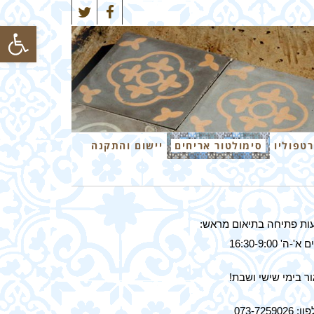
Twitter
Facebook
פתח סרגל
רטפוליו
סימולטור אריחים
יישום והתקנה
ות פתיחה בתיאום מראש:
א'-ה' 16:30-9:00
ר בימי שישי ושבת!
 073-7259026